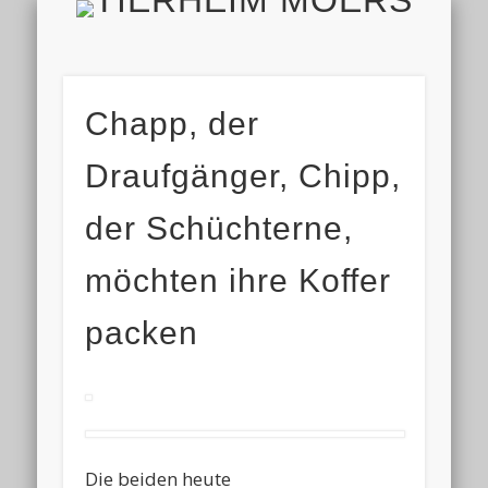
TIERH
IMPRESSUM & DATENSCHUTZ
TIERHEIM & VEREIN
VIELEN DANK!
ALLE TIERE
AKTUELL
FINDEFIX
HELFEN
HOME
Chapp, der
Draufgänger, Chipp,
der Schüchterne,
möchten ihre Koffer
packen
Die beiden heute