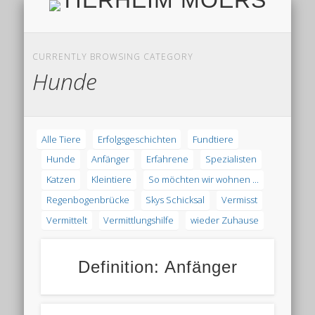
TIERH
IMPRESSUM & DATENSCHUTZ
TIERHEIM & VEREIN
VIELEN DANK!
ALLE TIERE
AKTUELL
FINDEFIX
HELFEN
HOME
CURRENTLY BROWSING CATEGORY
Hunde
Alle Tiere
Erfolgsgeschichten
Fundtiere
Hunde
Anfänger
Erfahrene
Spezialisten
Katzen
Kleintiere
So möchten wir wohnen ...
Regenbogenbrücke
Skys Schicksal
Vermisst
Vermittelt
Vermittlungshilfe
wieder Zuhause
Definition: Anfänger