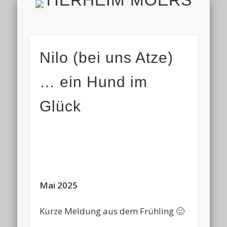
TIERH
IMPRESSUM & DATENSCHUTZ
TIERHEIM & VEREIN
VIELEN DANK!
ALLE TIERE
AKTUELL
FINDEFIX
HELFEN
HOME
Nilo (bei uns Atze)
… ein Hund im
Glück
Mai 2025
Kurze Meldung aus dem Frühling 🙂