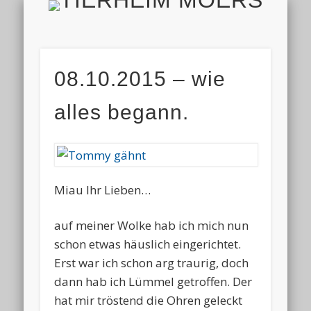
TIERH
IMPRESSUM & DATENSCHUTZ
TIERHEIM & VEREIN
VIELEN DANK!
ALLE TIERE
AKTUELL
FINDEFIX
HELFEN
HOME
08.10.2015 – wie
alles begann.
Miau Ihr Lieben…
auf meiner Wolke hab ich mich nun
schon etwas häuslich eingerichtet.
Erst war ich schon arg traurig, doch
dann hab ich Lümmel getroffen. Der
hat mir tröstend die Ohren geleckt