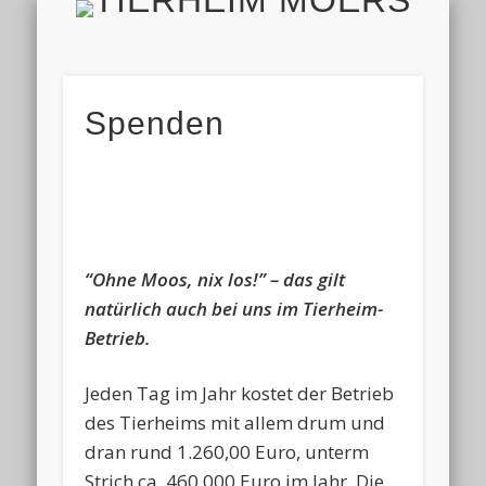
TIERH
IMPRESSUM & DATENSCHUTZ
TIERHEIM & VEREIN
VIELEN DANK!
ALLE TIERE
AKTUELL
FINDEFIX
HELFEN
HOME
Spenden
“Ohne Moos, nix los!” – das gilt
natürlich auch bei uns im Tierheim-
Betrieb.
Jeden Tag im Jahr kostet der Betrieb
des Tierheims mit allem drum und
dran rund 1.260,00 Euro, unterm
Strich ca. 460.000 Euro im Jahr. Die