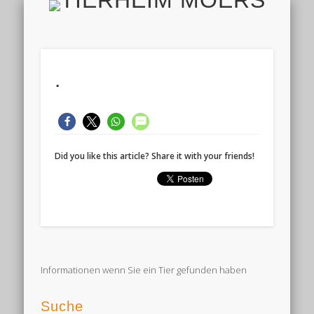
TIERH
IMPRESSUM & DATENSCHUTZ
TIERHEIM & VEREIN
VIELEN DANK!
ALLE TIERE
AKTUELL
FINDEFIX
HELFEN
HOME
.
Did you like this article? Share it with your friends!
Informationen wenn Sie ein Tier gefunden haben
Suche