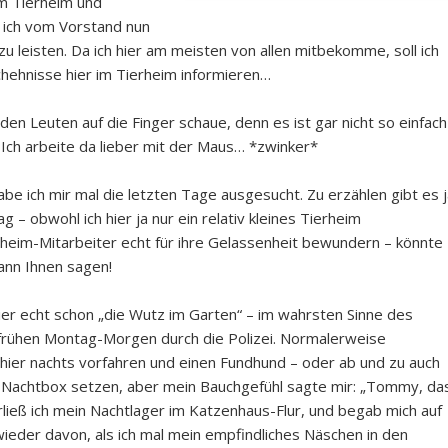
m Tierheim und
 ich vom Vorstand nun
u leisten. Da ich hier am meisten von allen mitbekomme, soll ich
chehnisse hier im Tierheim informieren…
 den Leuten auf die Finger schaue, denn es ist gar nicht so einfach
ch arbeite da lieber mit der Maus… *zwinker*
e ich mir mal die letzten Tage ausgesucht. Zu erzählen gibt es j
– obwohl ich hier ja nur ein relativ kleines Tierheim
rheim-Mitarbeiter echt für ihre Gelassenheit bewundern – könnte
ann Ihnen sagen!
ier echt schon „die Wutz im Garten“ – im wahrsten Sinne des
frühen Montag-Morgen durch die Polizei. Normalerweise
 hier nachts vorfahren und einen Fundhund – oder ab und zu auch
e Nachtbox setzen, aber mein Bauchgefühl sagte mir: „Tommy, da
rließ ich mein Nachtlager im Katzenhaus-Flur, und begab mich auf
wieder davon, als ich mal mein empfindliches Näschen in den