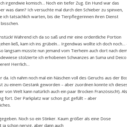
ch irgendwie komisch… Noch ein tiefer Zug. Ein Hund war das
aber was dann? Ich versuchte mal durch den Schieber zu spinxen,
 ich tatsächlich warten, bis die Tierpflegerinnen ihren Dienst
 bisschen.
hstück! Während ich da so saß und mir eine ordentliche Portion
ehen ließ, kam ich ins grübeln… Irgendwas wollte ich doch noch… 
 so langsam müsste nun jemand vom Tierheim auch dort nach de
ewiese stolzierte ich erhobenen Schwanzes an Suma und Deico
eren! Herrlich…
r da. Ich nahm noch mal ein Näschen voll des Geruchs aus der Bo
ast zu einem Gestank geworden – aber zuordnen konnte ich diese
er von Welt kann natürlich auch ein paar Brocken Französisch!). Al
 fort. Der Parkplatz war schon gut gefüllt – aber
iches.
egeben. Noch so ein Stinker. Kaum größer als eine Dose
 ja schon nervig, aber dann auch