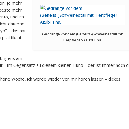
ein, je mehr
desto mehr
nto, und ich
nicht dauernd
yp“ – das hat
Gedränge vor dem (Behelfs-)Schweinestall mit
rpraktikant
Tierpfleger-Azubi Tina.
übrigens am
lt… Im Gegensatz zu diesem kleinen Hund – der ist immer noch d
chöne Woche, ich werde wieder von mir hören lassen – dickes