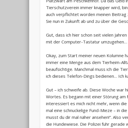
Platzwart am Peschkenhof. Da das Geld i
Tierschutzverein immer knapper wird, bin
auch verpflichtet worden meinen Beitrag z
Sie nun in Zukunft ab und zu über die Ges
Gut, dass ich hier schon seit vielen Jahren
mit der Computer-Tastatur umzugehen… I
Okay, zum Start meiner neuen Kolumne hab
immer eine Menge aus dem Tierheim-Alltag 
beaufsichtige. Manchmal muss ich die Tie
ich dieses Telefon-Dings bedienen… Ich k
Gut – ich schweife ab. Diese Woche war h
Wortes. Es begann mit einer Störung am 
interessiert es mich nicht mehr, wenn die
mal eine schnuckelige Fund-Mieze – in di
musst du dir mal näher ansehen!“. Also ve
die Hundewiese. Die Polizei fuhr gerade 