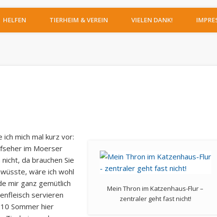
IERHEIM MOERS
HELFEN
TIERHEIM & VEREIN
VIELEN DANK!
IMPRE
e ich mich mal kurz vor:
ufseher im Moerser
nicht, da brauchen Sie
 wüsste, wäre ich wohl
de mir ganz gemütlich
Mein Thron im Katzenhaus-Flur –
enfleisch servieren
zentraler geht fast nicht!
s 10 Sommer hier