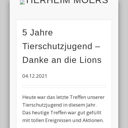
TIERH
IMPRESSUM & DATENSCHUTZ
TIERHEIM & VEREIN
VIELEN DANK!
ALLE TIERE
AKTUELL
FINDEFIX
HELFEN
HOME
5 Jahre
Tierschutzjugend –
Danke an die Lions
04.12.2021
Heute war das letzte Treffen unserer
Tierschutzjugend in diesem Jahr.
Das heutige Treffen war gut gefüllt
mit tollen Ereignissen und Aktionen.