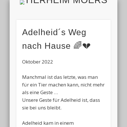
TIERH
IMPRESSUM & DATENSCHUTZ
TIERHEIM & VEREIN
VIELEN DANK!
ALLE TIERE
AKTUELL
FINDEFIX
HELFEN
HOME
Adelheid´s Weg
nach Hause 🌈💔
Oktober 2022
Manchmal ist das letzte, was man
für ein Tier machen kann, nicht mehr
als eine Geste …
Unsere Geste für Adelheid ist, dass
sie bei uns bleibt.
Adelheid kam in einem