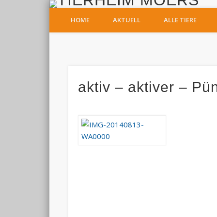
T
HOME
AKTUELL
ALLE TIERE
Facebook
aktiv – aktiver – P