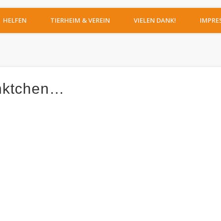
IERHEIM MOERS
HELFEN
TIERHEIM & VEREIN
VIELEN DANK!
IMPRE
ünktchen…