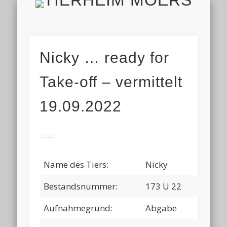
TIERH
IMPRESSUM & DATENSCHUTZ
TIERHEIM & VEREIN
VIELEN DANK!
ALLE TIERE
AKTUELL
FINDEFIX
HELFEN
HOME
Nicky … ready for
Take-off – vermittelt
19.09.2022
Name des Tiers:
Nicky
Bestandsnummer:
173 Ü 22
Aufnahmegrund:
Abgabe