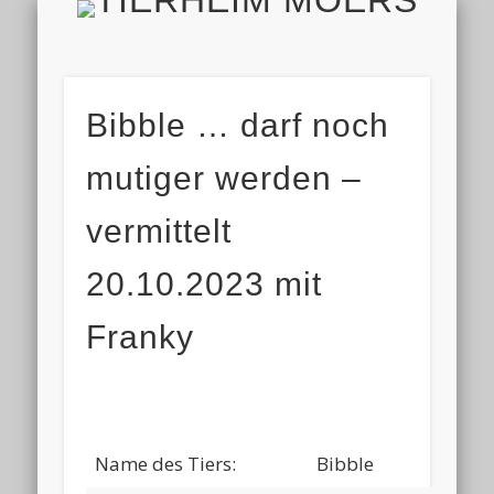
TIERH
IMPRESSUM & DATENSCHUTZ
TIERHEIM & VEREIN
VIELEN DANK!
ALLE TIERE
AKTUELL
FINDEFIX
HELFEN
HOME
Bibble … darf noch
mutiger werden –
vermittelt
20.10.2023 mit
Franky
Name des Tiers:
Bibble