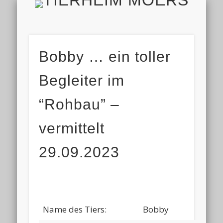
TIERH
IMPRESSUM & DATENSCHUTZ
TIERHEIM & VEREIN
VIELEN DANK!
ALLE TIERE
AKTUELL
FINDEFIX
HELFEN
HOME
Bobby … ein toller
Begleiter im
“Rohbau” –
vermittelt
29.09.2023
Name des Tiers:
Bobby