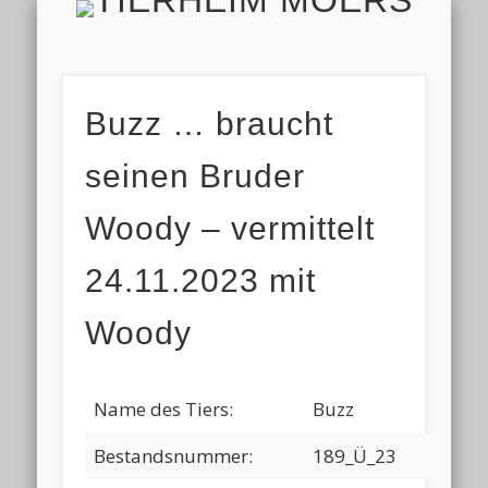
TIERH
IMPRESSUM & DATENSCHUTZ
TIERHEIM & VEREIN
VIELEN DANK!
ALLE TIERE
AKTUELL
FINDEFIX
HELFEN
HOME
Buzz … braucht
seinen Bruder
Woody – vermittelt
24.11.2023 mit
Woody
Name des Tiers:
Buzz
Bestandsnummer:
189_Ü_23