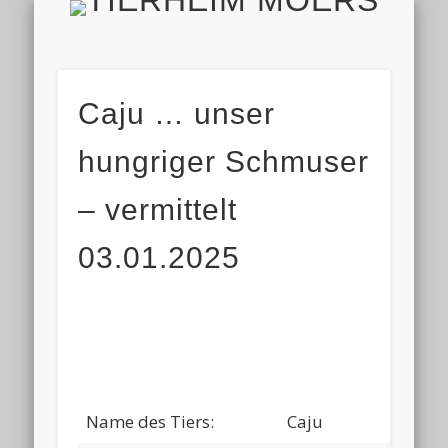
TIERH
IMPRESSUM & DATENSCHUTZ
TIERHEIM & VEREIN
VIELEN DANK!
ALLE TIERE
AKTUELL
FINDEFIX
HELFEN
HOME
Caju … unser
hungriger Schmuser
– vermittelt
03.01.2025
Name des Tiers:
Caju