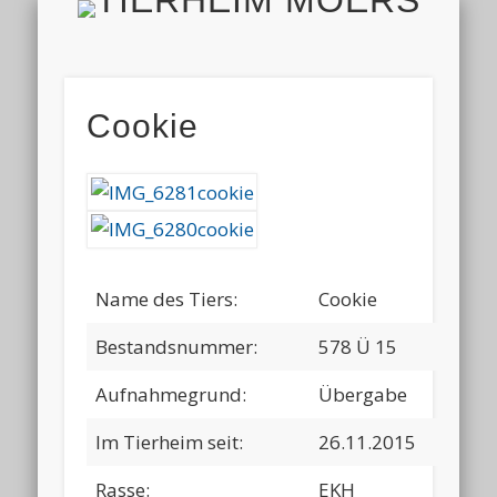
TIERH
IMPRESSUM & DATENSCHUTZ
TIERHEIM & VEREIN
VIELEN DANK!
ALLE TIERE
AKTUELL
FINDEFIX
HELFEN
HOME
Cookie
Name des Tiers:
Cookie
Bestandsnummer:
578 Ü 15
Aufnahmegrund:
Übergabe
Im Tierheim seit:
26.11.2015
Rasse:
EKH