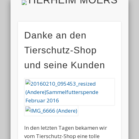
TIERH
IMPRESSUM & DATENSCHUTZ
TIERHEIM & VEREIN
VIELEN DANK!
ALLE TIERE
AKTUELL
FINDEFIX
HELFEN
HOME
Danke an den
Tierschutz-Shop
und seine Kunden
In den letzten Tagen bekamen wir
vom Tierschutz-Shop eine tolle