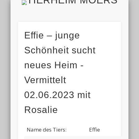
TIERH
IMPRESSUM & DATENSCHUTZ
TIERHEIM & VEREIN
VIELEN DANK!
ALLE TIERE
AKTUELL
FINDEFIX
HELFEN
HOME
Effie – junge
Schönheit sucht
neues Heim -
Vermittelt
02.06.2023 mit
Rosalie
Name des Tiers:
Effie