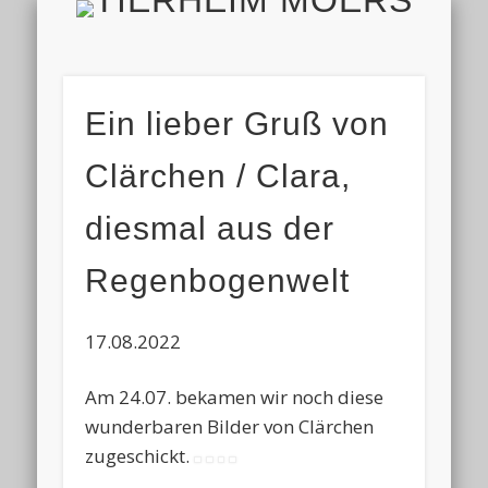
TIERH
IMPRESSUM & DATENSCHUTZ
TIERHEIM & VEREIN
VIELEN DANK!
ALLE TIERE
AKTUELL
FINDEFIX
HELFEN
HOME
Ein lieber Gruß von
Clärchen / Clara,
diesmal aus der
Regenbogenwelt
17.08.2022
Am 24.07. bekamen wir noch diese
wunderbaren Bilder von Clärchen
zugeschickt.