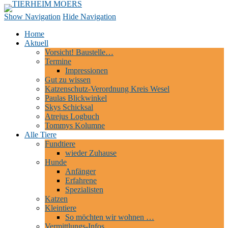
TIERHEIM MOERS
Tierheim | Hundepension | Tierschutz | Moers
Show Navigation
Hide Navigation
Home
Aktuell
Vorsicht! Baustelle…
Termine
Impressionen
Gut zu wissen
Katzenschutz-Verordnung Kreis Wesel
Paulas Blickwinkel
Skys Schicksal
Atrejus Logbuch
Tommys Kolumne
Alle Tiere
Fundtiere
wieder Zuhause
Hunde
Anfänger
Erfahrene
Spezialisten
Katzen
Kleintiere
So möchten wir wohnen …
Vermittlungs-Infos