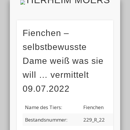
TIERH
IMPRESSUM & DATENSCHUTZ
TIERHEIM & VEREIN
VIELEN DANK!
ALLE TIERE
AKTUELL
FINDEFIX
HELFEN
HOME
Fienchen –
selbstbewusste
Dame weiß was sie
will … vermittelt
09.07.2022
Name des Tiers:
Fienchen
Bestandsnummer:
229_R_22