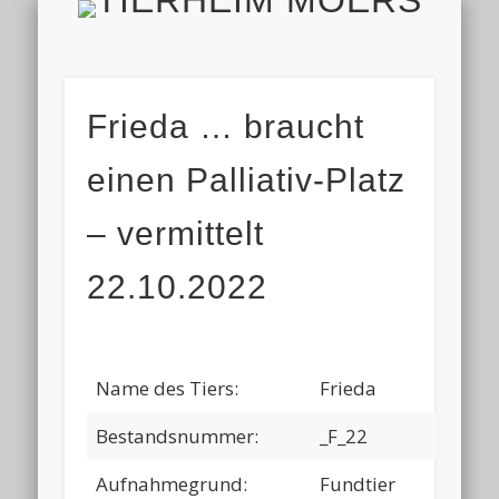
TIERH
IMPRESSUM & DATENSCHUTZ
TIERHEIM & VEREIN
VIELEN DANK!
ALLE TIERE
AKTUELL
FINDEFIX
HELFEN
HOME
Frieda … braucht
einen Palliativ-Platz
– vermittelt
22.10.2022
Name des Tiers:
Frieda
Bestandsnummer:
_F_22
Aufnahmegrund:
Fundtier