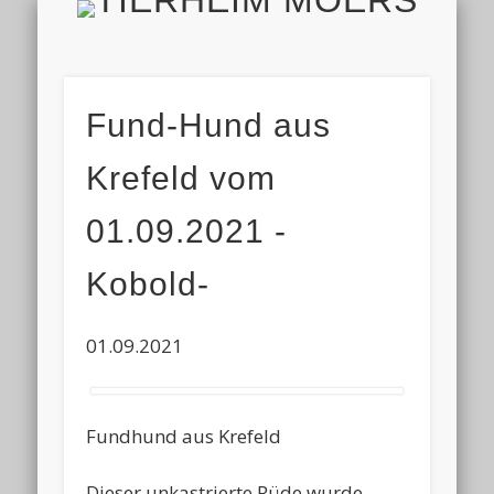
TIERH
IMPRESSUM & DATENSCHUTZ
TIERHEIM & VEREIN
VIELEN DANK!
ALLE TIERE
AKTUELL
FINDEFIX
HELFEN
HOME
Fund-Hund aus
Krefeld vom
01.09.2021 -
Kobold-
01.09.2021
Fundhund aus Krefeld
Dieser unkastrierte Rüde wurde