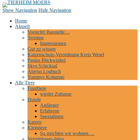
TIERHEIM MOERS
Tierheim | Hundepension | Tierschutz | Moers
Show Navigation
Hide Navigation
Home
Aktuell
Vorsicht! Baustelle…
Termine
Impressionen
Gut zu wissen
Katzenschutz-Verordnung Kreis Wesel
Paulas Blickwinkel
Skys Schicksal
Atrejus Logbuch
Tommys Kolumne
Alle Tiere
Fundtiere
wieder Zuhause
Hunde
Anfänger
Erfahrene
Spezialisten
Katzen
Kleintiere
So möchten wir wohnen …
Vermittlungs-Infos