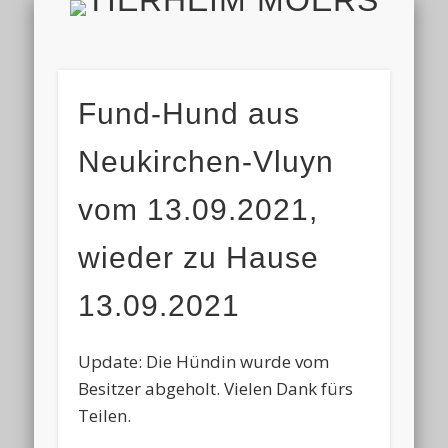
TIERH
IMPRESSUM & DATENSCHUTZ
TIERHEIM & VEREIN
VIELEN DANK!
ALLE TIERE
AKTUELL
FINDEFIX
HELFEN
HOME
Fund-Hund aus
Neukirchen-Vluyn
vom 13.09.2021,
wieder zu Hause
13.09.2021
Update: Die Hündin wurde vom
Besitzer abgeholt. Vielen Dank fürs
Teilen.