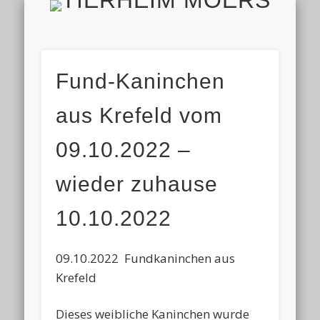
TIERH
IMPRESSUM & DATENSCHUTZ
TIERHEIM & VEREIN
VIELEN DANK!
ALLE TIERE
AKTUELL
FINDEFIX
HELFEN
HOME
Fund-Kaninchen
aus Krefeld vom
09.10.2022 –
wieder zuhause
10.10.2022
09.10.2022 Fundkaninchen aus
Krefeld
Dieses weibliche Kaninchen wurde