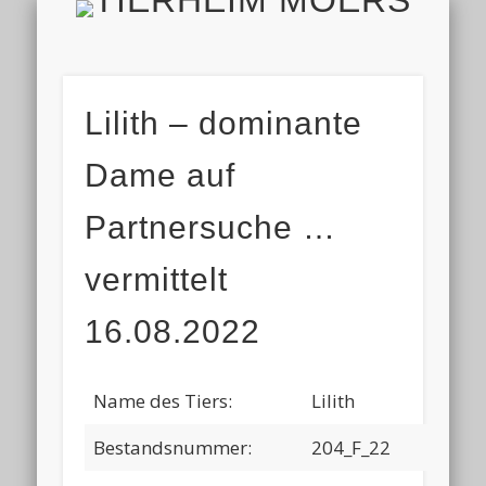
TIERH
IMPRESSUM & DATENSCHUTZ
TIERHEIM & VEREIN
VIELEN DANK!
ALLE TIERE
AKTUELL
FINDEFIX
HELFEN
HOME
Lilith – dominante
Dame auf
Partnersuche …
vermittelt
16.08.2022
Name des Tiers:
Lilith
Bestandsnummer:
204_F_22