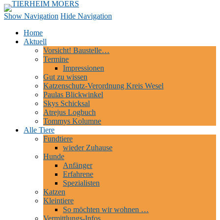
TIERHEIM MOERS
Tierheim | Hundepension | Tierschutz | Moers
Show Navigation
Hide Navigation
Home
Aktuell
Vorsicht! Baustelle…
Termine
Impressionen
Gut zu wissen
Katzenschutz-Verordnung Kreis Wesel
Paulas Blickwinkel
Skys Schicksal
Atrejus Logbuch
Tommys Kolumne
Alle Tiere
Fundtiere
wieder Zuhause
Hunde
Anfänger
Erfahrene
Spezialisten
Katzen
Kleintiere
So möchten wir wohnen …
Vermittlungs-Infos