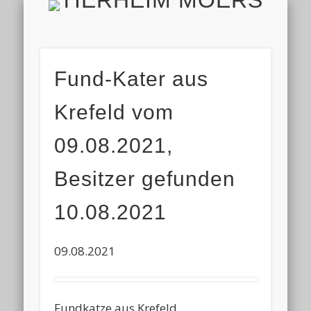
TIERH
IMPRESSUM & DATENSCHUTZ
TIERHEIM & VEREIN
VIELEN DANK!
ALLE TIERE
AKTUELL
FINDEFIX
HELFEN
HOME
Fund-Kater aus
Krefeld vom
09.08.2021,
Besitzer gefunden
10.08.2021
09.08.2021
Fundkatze aus Krefeld