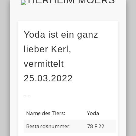
TIERH
IMPRESSUM & DATENSCHUTZ
TIERHEIM & VEREIN
VIELEN DANK!
ALLE TIERE
AKTUELL
FINDEFIX
HELFEN
HOME
Yoda ist ein ganz
lieber Kerl,
vermittelt
25.03.2022
Name des Tiers:
Yoda
Bestandsnummer:
78 F 22