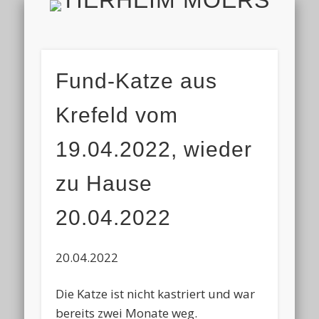
TIERH
IMPRESSUM & DATENSCHUTZ
TIERHEIM & VEREIN
VIELEN DANK!
ALLE TIERE
AKTUELL
FINDEFIX
HELFEN
HOME
Fund-Katze aus
Krefeld vom
19.04.2022, wieder
zu Hause
20.04.2022
20.04.2022
Die Katze ist nicht kastriert und war
bereits zwei Monate weg.