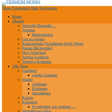
TIERHEIM MOERS
Tierheim | Hundepension | Tierschutz | Moers
Show Navigation
Hide Navigation
Home
Aktuell
Vorsicht! Baustelle…
Termine
Impressionen
Gut zu wissen
Katzenschutz-Verordnung Kreis Wesel
Paulas Blickwinkel
Skys Schicksal
Atrejus Logbuch
Tommys Kolumne
Alle Tiere
Fundtiere
wieder Zuhause
Hunde
Anfänger
Erfahrene
Spezialisten
Katzen
Kleintiere
So möchten wir wohnen …
Vermittlungs-Infos