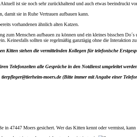
ktuell ist sie noch sehr zurückhaltend und auch etwas beeindruckt v
 damit sie in Ruhe Vertrauen aufbauen kann.
bereits vorhandenen ähnlich alten Katzen.
ung zum Menschen aufbauen zu können und ein kleines bisschen Do´s
ein. Keinesfalls sollten sie regelmäßig ganztägig ohne die Interaktion 
ren Kitten stehen die vermittelnden Kollegen für telefonische Erstg
ären Telefonzeiten alle Gespräche in den Notdienst umgeleitet werden
: tierpfleger@tierheim-moers.de
(Bitte immer mit Angabe einer Tele
e in 47447 Moers gesichert. Wer das Kitten kennt oder vermisst, kann s