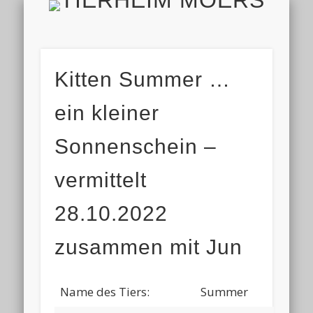
TIERH
IMPRESSUM & DATENSCHUTZ
TIERHEIM & VEREIN
VIELEN DANK!
ALLE TIERE
AKTUELL
FINDEFIX
HELFEN
HOME
Kitten Summer …
ein kleiner
Sonnenschein –
vermittelt
28.10.2022
zusammen mit Jun
Name des Tiers:
Summer