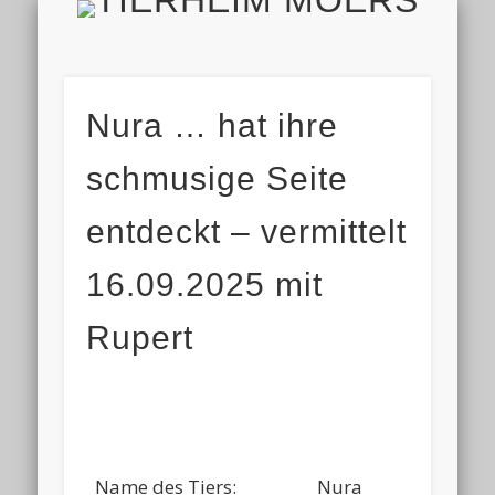
TIERH
IMPRESSUM & DATENSCHUTZ
TIERHEIM & VEREIN
VIELEN DANK!
ALLE TIERE
AKTUELL
FINDEFIX
HELFEN
HOME
Nura … hat ihre
schmusige Seite
entdeckt – vermittelt
16.09.2025 mit
Rupert
Name des Tiers:
Nura