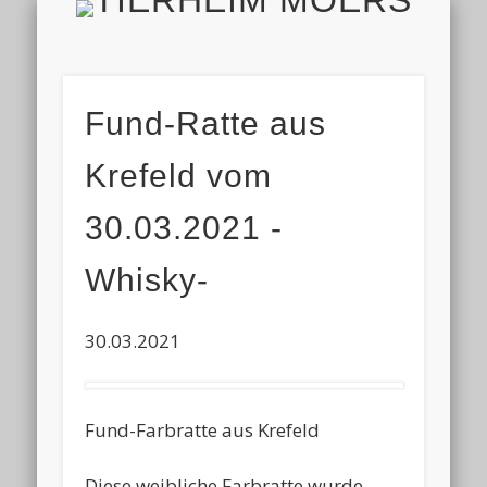
TIERH
IMPRESSUM & DATENSCHUTZ
TIERHEIM & VEREIN
VIELEN DANK!
ALLE TIERE
AKTUELL
FINDEFIX
HELFEN
HOME
Fund-Ratte aus
Krefeld vom
30.03.2021 -
Whisky-
30.03.2021
Fund-Farbratte aus Krefeld
Diese weibliche Farbratte wurde