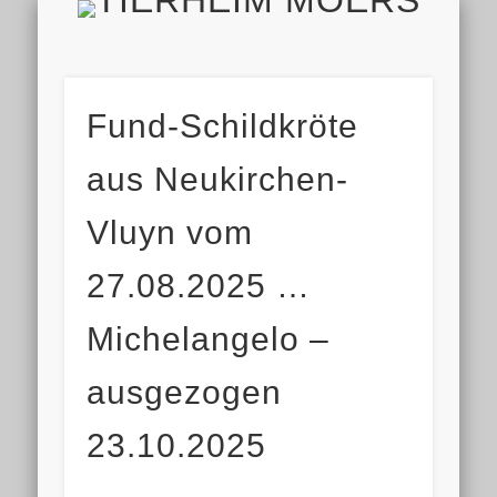
TIERH
IMPRESSUM & DATENSCHUTZ
TIERHEIM & VEREIN
VIELEN DANK!
ALLE TIERE
AKTUELL
FINDEFIX
HELFEN
HOME
Fund-Schildkröte
aus Neukirchen-
Vluyn vom
27.08.2025 …
Michelangelo –
ausgezogen
23.10.2025