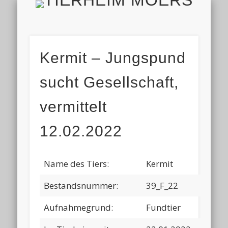
TIERH
IMPRESSUM & DATENSCHUTZ
TIERHEIM & VEREIN
VIELEN DANK!
ALLE TIERE
AKTUELL
FINDEFIX
HELFEN
HOME
Kermit – Jungspund
sucht Gesellschaft,
vermittelt
12.02.2022
Name des Tiers:
Kermit
Bestandsnummer:
39_F_22
Aufnahmegrund:
Fundtier