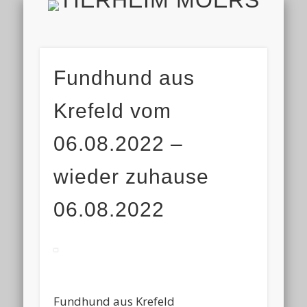
TIERH
IMPRESSUM & DATENSCHUTZ
TIERHEIM & VEREIN
VIELEN DANK!
ALLE TIERE
AKTUELL
FINDEFIX
HELFEN
HOME
Fundhund aus
Krefeld vom
06.08.2022 –
wieder zuhause
06.08.2022
Fundhund aus Krefeld