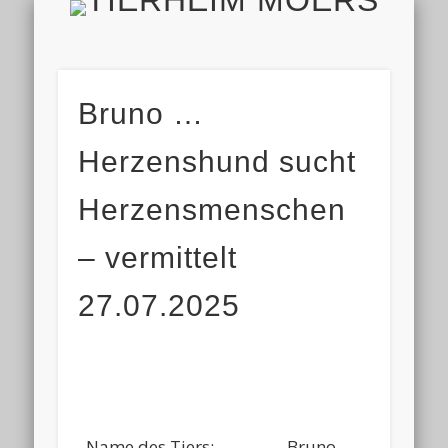
TIERH
IMPRESSUM & DATENSCHUTZ
TIERHEIM & VEREIN
VIELEN DANK!
ALLE TIERE
AKTUELL
FINDEFIX
HELFEN
HOME
Bruno …
Herzenshund sucht
Herzensmenschen
– vermittelt
27.07.2025
Name des Tiers:
Bruno