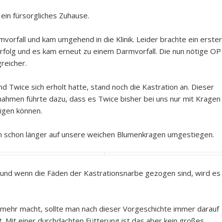
 ein fürsorgliches Zuhause.
mvorfall und kam umgehend in die Klinik. Leider brachte ein erster
Erfolg und es kam erneut zu einem Darmvorfall. Die nun nötige OP
reicher.
Twice sich erholt hatte, stand noch die Kastration an. Dieser
ahmen führte dazu, dass es Twice bisher bei uns nur mit Kragen
eigen können.
en schon länger auf unsere weichen Blumenkragen umgestiegen.
 und wenn die Fäden der Kastrationsnarbe gezogen sind, wird es
ehr macht, sollte man nach dieser Vorgeschichte immer darauf
at. Mit einer durchdachten Fütterung ist das aber kein großes