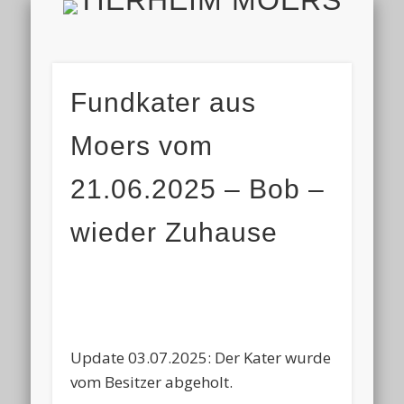
TIERH
IMPRESSUM & DATENSCHUTZ
TIERHEIM & VEREIN
VIELEN DANK!
ALLE TIERE
AKTUELL
FINDEFIX
HELFEN
HOME
Fundkater aus
Moers vom
21.06.2025 – Bob –
wieder Zuhause
Update 03.07.2025: Der Kater wurde
vom Besitzer abgeholt.