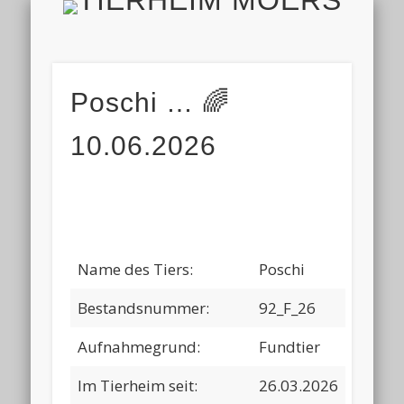
TIERH
IMPRESSUM & DATENSCHUTZ
TIERHEIM & VEREIN
VIELEN DANK!
ALLE TIERE
AKTUELL
FINDEFIX
HELFEN
HOME
Poschi … 🌈
10.06.2026
Name des Tiers:
Poschi
Bestandsnummer:
92_F_26
Aufnahmegrund:
Fundtier
Im Tierheim seit:
26.03.2026