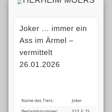
TIERH
IMPRESSUM & DATENSCHUTZ
TIERHEIM & VEREIN
VIELEN DANK!
ALLE TIERE
AKTUELL
FINDEFIX
HELFEN
HOME
Joker … immer ein
Ass im Ärmel –
vermittelt
26.01.2026
Name des Tiers:
Joker
Bestandsnummer:
323_F_25