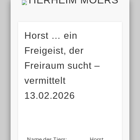
TIERH
IMPRESSUM & DATENSCHUTZ
TIERHEIM & VEREIN
VIELEN DANK!
ALLE TIERE
AKTUELL
FINDEFIX
HELFEN
HOME
Horst … ein
Freigeist, der
Freiraum sucht –
vermittelt
13.02.2026
Name des Tiers:
Horst