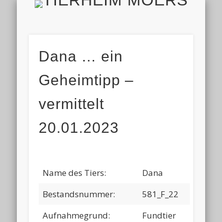
TIERH
IMPRESSUM & DATENSCHUTZ
TIERHEIM & VEREIN
VIELEN DANK!
ALLE TIERE
AKTUELL
FINDEFIX
HELFEN
HOME
Dana … ein
Geheimtipp –
vermittelt
20.01.2023
Name des Tiers:
Dana
Bestandsnummer:
581_F_22
Aufnahmegrund:
Fundtier