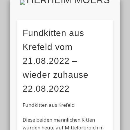
TIERH
IMPRESSUM & DATENSCHUTZ
TIERHEIM & VEREIN
VIELEN DANK!
ALLE TIERE
AKTUELL
FINDEFIX
HELFEN
HOME
Fundkitten aus
Krefeld vom
21.08.2022 –
wieder zuhause
22.08.2022
Fundkitten aus Krefeld
Diese beiden männlichen Kitten
wurden heute auf Mittelorbroich in