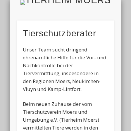
TIERH
IMPRESSUM & DATENSCHUTZ
TIERHEIM & VEREIN
VIELEN DANK!
ALLE TIERE
AKTUELL
FINDEFIX
HELFEN
HOME
Tierschutzberater
Unser Team sucht dringend
ehrenamtliche Hilfe für die Vor- und
Nachkontrolle bei der
Tiervermittlung, insbesondere in
den Regionen Moers, Neukirchen-
Vluyn und Kamp-Lintfort.
Beim neuen Zuhause der vom
Tierschutzverein Moers und
Umgebung e.V. (Tierheim Moers)
vermittelten Tiere werden in den