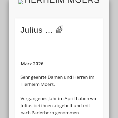
TIERH
IMPRESSUM & DATENSCHUTZ
TIERHEIM & VEREIN
VIELEN DANK!
ALLE TIERE
AKTUELL
FINDEFIX
HELFEN
HOME
Julius … 🌈
März 2026
Sehr geehrte Damen und Herren im
Tierheim Moers,
Vergangenes Jahr im April haben wir
Julius bei ihnen abgeholt und mit
nach Paderborn genommen.