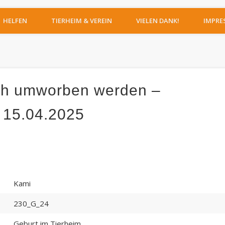
IERHEIM MOERS
HELFEN
TIERHEIM & VEREIN
VIELEN DANK!
IMPRE
h umworben werden –
o 15.04.2025
Kami
230_G_24
Geburt im Tierheim