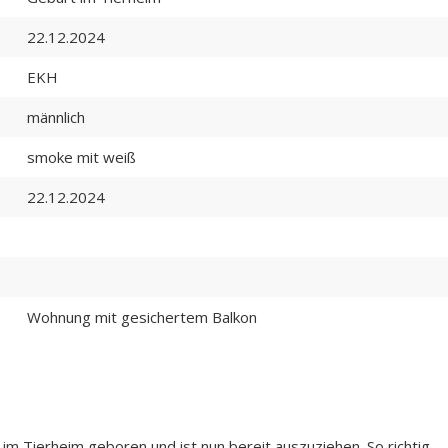
22.12.2024
EKH
männlich
smoke mit weiß
22.12.2024
Wohnung mit gesichertem Balkon
im Tierheim geboren und ist nun bereit auszuziehen. So richtig