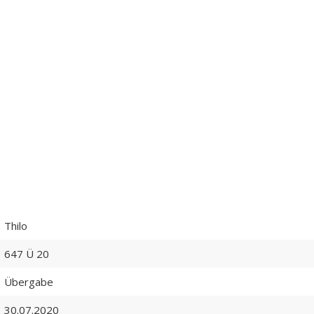
Thilo
647 Ü 20
Übergabe
30.07.2020